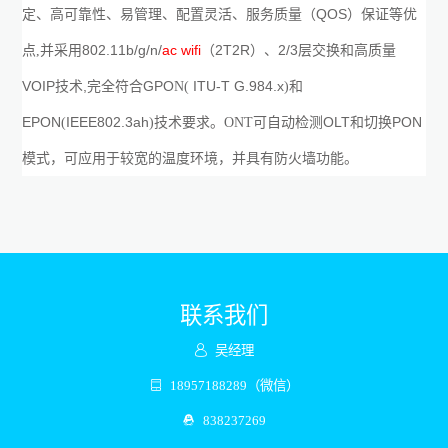
QOS
定、高可靠性、易管理、配置灵活、服务质量（
）保证等优
802.11b/g/n/
ac wifi
2T2R
2/3
点
,
并采用
（
）、
层交换和高质量
VOIP
,
GPO
ITU-T G.984.x
技术
完全符合
N(
)
和
EPON
IEEE802.3ah
OLT
PON
(
)
技术
要求。
ONT
可自动检测
和切换
模式，可应用于较宽的温度环境，并具有防火墙功能。
联系我们
吴经理
18957188289（微信）
838237269