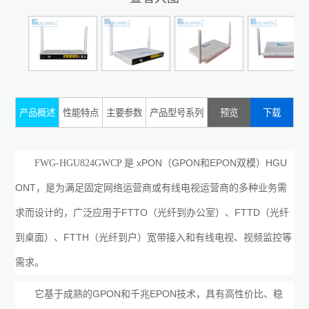
产品概述
性能特点
主要参数
产品型号系列
预览
下载
xPON
GPON
EPON
HGU
FWG-HGU824GWCP
是
（
和
双模）
ONT
，
是为满足固定网络运营商或有线电视运营商的多种业务需
FTTO
FTTD
求而设计的，广泛应用于
（
光纤到办公室
）、
（
光纤
FTTH
到桌面
）、
（
光纤到户
）宽带接入和有线电视、视频监控等
需求。
GPON
EPON
它基于成熟的
和千兆
技术，具有高性价比、稳