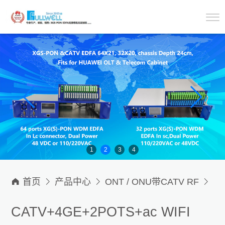
1
2
3
4

首页

产品中心

ONT / ONU带CATV RF

ONU / ONT带CATV RF
CATV+4GE+2POTS+ac WIFI