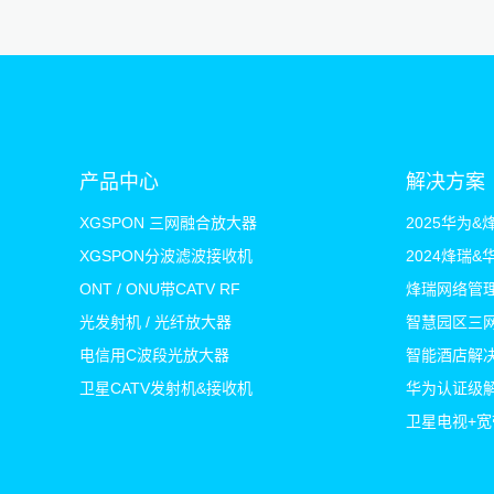
产品中心
解决方案
XGSPON 三网融合放大器
XGSPON分波滤波接收机
2024烽瑞
ONT / ONU带CATV RF
烽瑞网络管
光发射机 / 光纤放大器
智慧园区三
电信用C波段光放大器
智能酒店解
卫星CATV发射机&接收机
华为认证级
卫星电视+