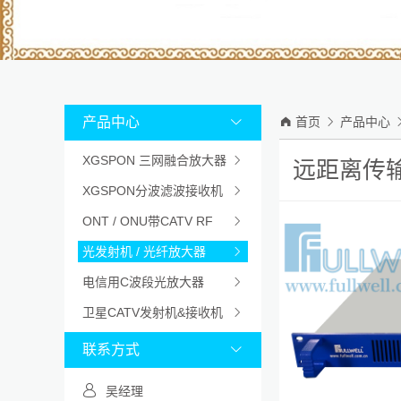
产品中心


首页

产品中心
XGSPON 三网融合放大器

远距离传
XGSPON分波滤波接收机

ONT / ONU带CATV RF

光发射机 / 光纤放大器

电信用C波段光放大器

卫星CATV发射机&接收机

联系方式

吴经理