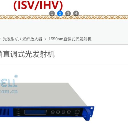
1
2
3
4

光发射机 / 光纤放大器

1550nm直调式光发射机
输直调式光发射机