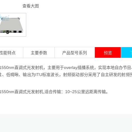
查看大图
性能特点
主要参数
产品型号系列
预览
T系列1550nm直调式光发射机，主要用于overlay插播系统，实现本地
性、低啁啾、输出为ITU标准波长，射频驱动部分采用了自主研发的射
系列1550nm直调式光发射机,适合传输：10~25公里远距离传输。