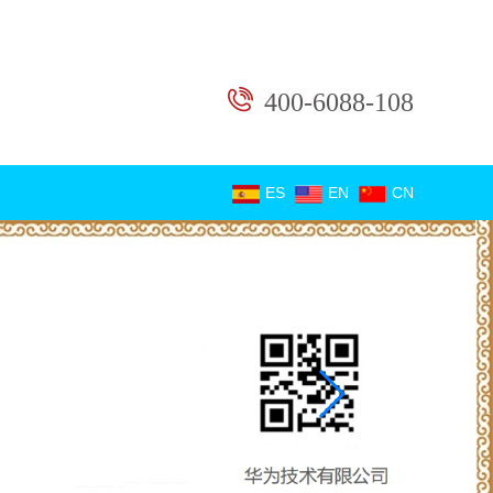
400-6088-108
ES
EN
CN