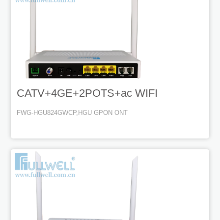
CATV+4GE+2POTS+ac WIFI
FWG-HGU824GWCP,HGU GPON ONT