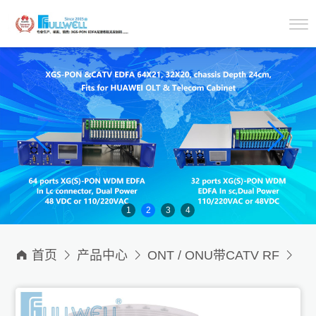
1
2
3
4

首页

产品中心

ONT / ONU带CATV RF

ONU / ONT带CATV RF