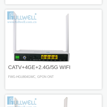
CATV+4GE+2.4G/5G WIFI
FWG-HGU804GWC, GPON ONT