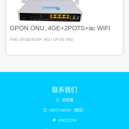
GPON ONU, 4GE+2POTS+ac WIFI
FWG-SFU824GWP, HGU GPON ONU
联系我们
吴经理
18957188289（微信）
838237269