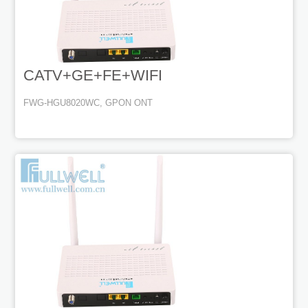
CATV+GE+FE+WIFI
FWG-HGU8020WC, GPON ONT