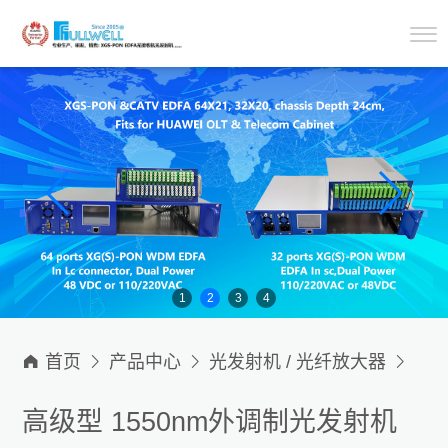
1
2
3
4

首页

产品中心

光发射机 / 光纤放大器

1550nm外调制光发射机
高级型 1550nm外调制光发射机