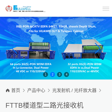
1
2
3
4

首页

产品中心

光发射机 / 光纤放大器

野外&楼道型光接收机
FTTB楼道型二路光接收机