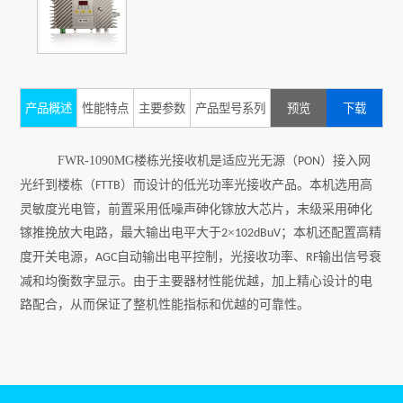
产品概述
性能特点
主要参数
产品型号系列
预览
下载
FWR-1090MG
楼栋光接收机是适应光无源（
）接入网
PON
光纤到楼栋（
）而设计的低光功率光接收产品。本机选用高
FTTB
灵敏度光电管，前置采用低噪声砷化镓放大芯片，末级采用砷化
镓推挽放大电路，最大输出电平大于
×
；本机还配置高精
2
102dBuV
度开关电源，
自动输出电平控制，光接收功率、
输出信号衰
AGC
RF
减和均衡数字显示。由于主要器材性能优越，加上精心设计的电
路配合，从而保证了整机性能指标和优越的可靠性。